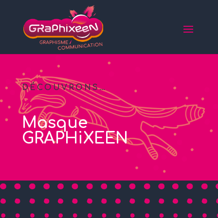
DÉCOUVRONS…
Masque
GRAPHiXEEN